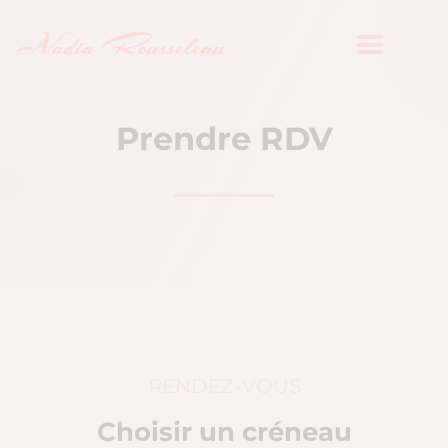
Aller
au
Nadia Rousseleau
contenu
Prendre RDV
RENDEZ-VOUS
Choisir un créneau