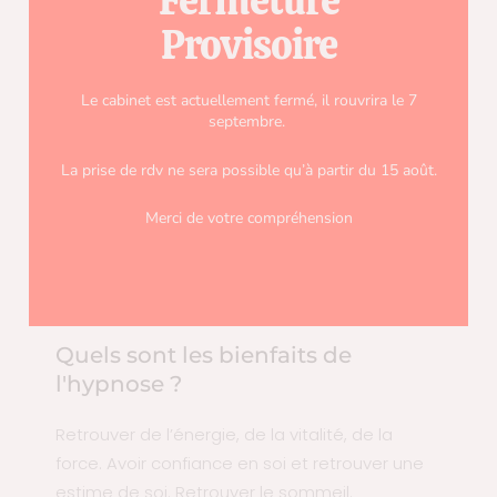
Fermeture
Provisoire
Quels problèmes traite l'hypnose?
Le cabinet est actuellement fermé, il rouvrira le 7
Angoisse, mal-être, stress / Addiction,
septembre.
dépendance / Dépression, burn-out / Peur,
phobie / A la recherche de sa place / Relation,
La prise de rdv ne sera possible qu’à partir du 15 août.
communication difficile / Bloquage /
Traumatisme, abus / Rupture, deuil ….
Merci de votre compréhension
Quels sont les bienfaits de
l'hypnose ?
Retrouver de l’énergie, de la vitalité, de la
force. Avoir confiance en soi et retrouver une
estime de soi. Retrouver le sommeil.